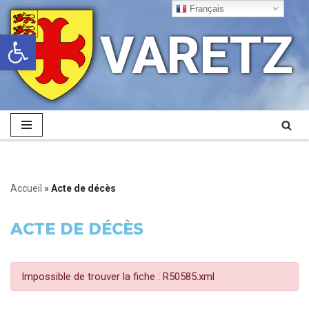
Français
VARETZ
Ouvrir la barre d’outils
Aller
au
contenu
Accueil
»
Acte de décès
ACTE DE DÉCÈS
Impossible de trouver la fiche : R50585.xml