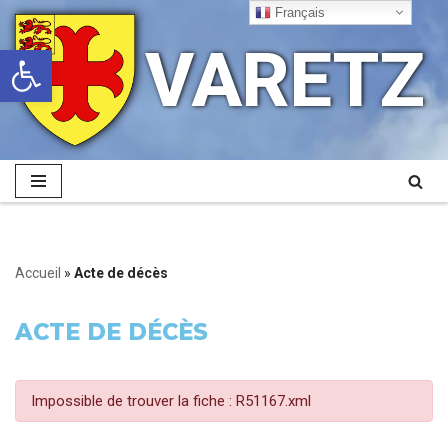
Français
VARETZ
Ouvrir la barre d’outils
Aller
au
contenu
Accueil
»
Acte de décès
ACTE DE DÉCÈS
Impossible de trouver la fiche : R51167.xml