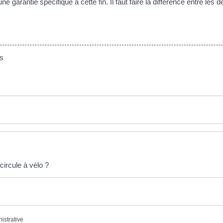
 garantie spécifique à cette fin. Il faut faire la différence entre les
s
circule à vélo ?
nistrative