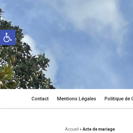
Aller
au
Ouvrir la barre d’outils
contenu
Contact
Mentions Légales
Politique de 
Accueil
»
Acte de mariage