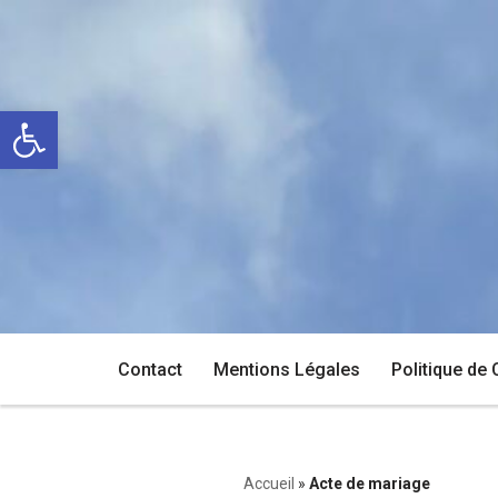
Aller
au
Ouvrir la barre d’outils
contenu
Contact
Mentions Légales
Politique de 
Accueil
»
Acte de mariage