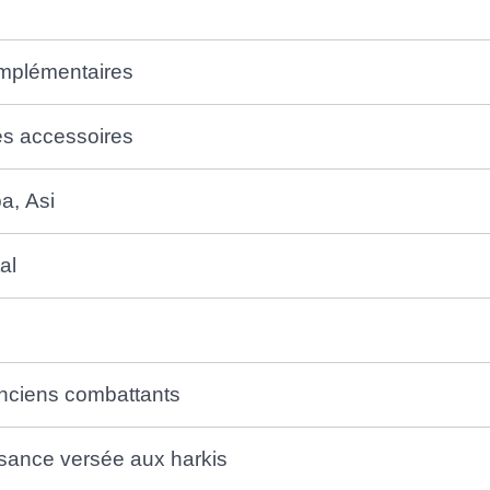
omplémentaires
es accessoires
a, Asi
al
anciens combattants
ssance versée aux harkis