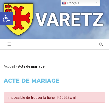
Français
VARETZ
Ouvrir la barre d’outils
Aller
au
contenu
Accueil
»
Acte de mariage
ACTE DE MARIAGE
Impossible de trouver la fiche : R60562.xml