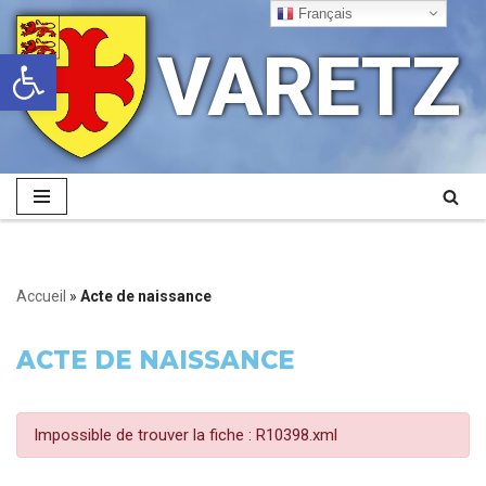
Français
VARETZ
Ouvrir la barre d’outils
Aller
au
contenu
Accueil
»
Acte de naissance
ACTE DE NAISSANCE
Impossible de trouver la fiche : R10398.xml