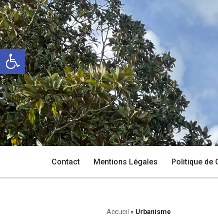
Aller
au
Ouvrir la barre d’outils
contenu
Contact
Mentions Légales
Politique de 
Accueil
»
Urbanisme