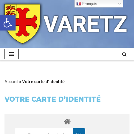
Français
VARETZ
Ouvrir la barre d’outils
Aller
au
contenu
Accueil
»
Votre carte d’identité
VOTRE CARTE D’IDENTITÉ