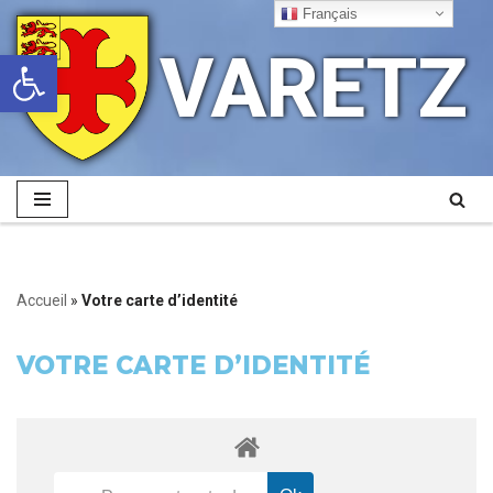
Français
VARETZ
Ouvrir la barre d’outils
Aller
au
contenu
Accueil
»
Votre carte d’identité
VOTRE CARTE D’IDENTITÉ