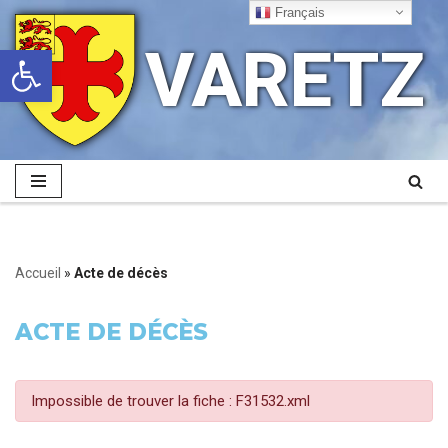
Français
VARETZ
Ouvrir la barre d’outils
Aller
au
contenu
Accueil
»
Acte de décès
ACTE DE DÉCÈS
Impossible de trouver la fiche : F31532.xml