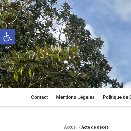
Aller
au
Ouvrir la barre d’outils
contenu
Contact
Mentions Légales
Politique de 
Accueil
»
Acte de décès