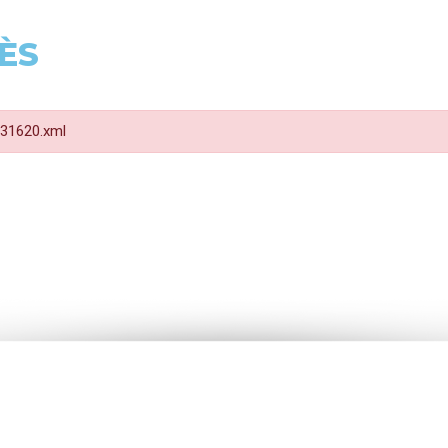
ÈS
 F31620.xml