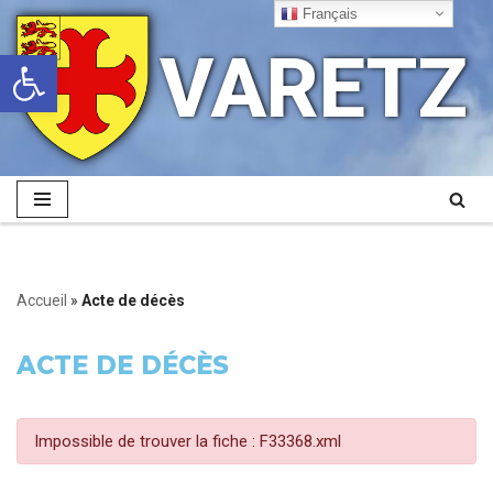
Français
VARETZ
Ouvrir la barre d’outils
Aller
au
contenu
Accueil
»
Acte de décès
ACTE DE DÉCÈS
Impossible de trouver la fiche : F33368.xml