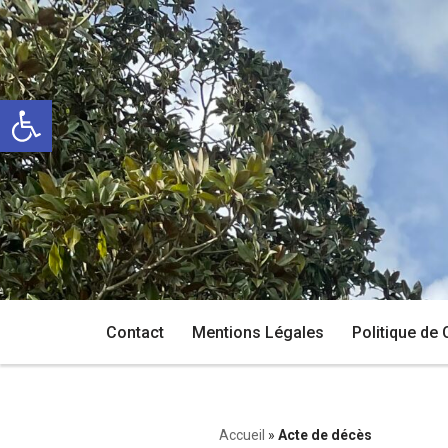
Aller
au
Ouvrir la barre d’outils
contenu
Contact
Mentions Légales
Politique de 
Accueil
»
Acte de décès