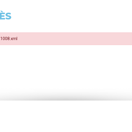
ÈS
 R1008.xml