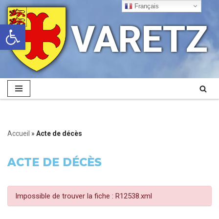
Français
VARETZ
Ouvrir la barre d’outils
Aller
au
contenu
Accueil
»
Acte de décès
ACTE DE DÉCÈS
Impossible de trouver la fiche : R12538.xml