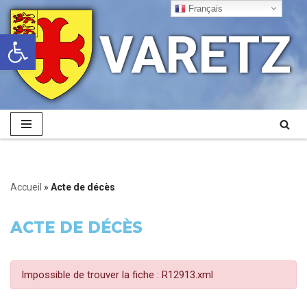
Français
VARETZ
Ouvrir la barre d’outils
Aller
au
contenu
Accueil
»
Acte de décès
ACTE DE DÉCÈS
Impossible de trouver la fiche : R12913.xml