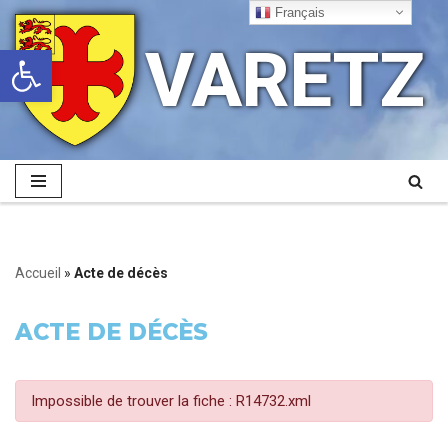
Français
VARETZ
Ouvrir la barre d’outils
Aller
au
contenu
Accueil
»
Acte de décès
ACTE DE DÉCÈS
Impossible de trouver la fiche : R14732.xml