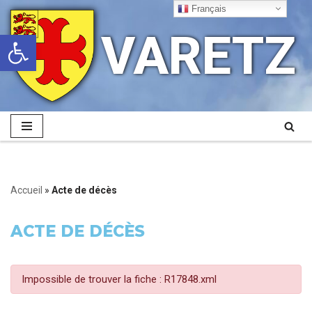
Français
VARETZ
Ouvrir la barre d’outils
Aller
au
contenu
Accueil
»
Acte de décès
ACTE DE DÉCÈS
Impossible de trouver la fiche : R17848.xml