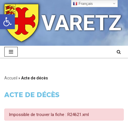
Français
VARETZ
Ouvrir la barre d’outils
Aller
au
contenu
Accueil
»
Acte de décès
ACTE DE DÉCÈS
Impossible de trouver la fiche : R24621.xml