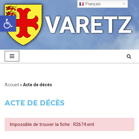
Français
VARETZ
Ouvrir la barre d’outils
Aller
au
contenu
Accueil
»
Acte de décès
ACTE DE DÉCÈS
Impossible de trouver la fiche : R2674.xml