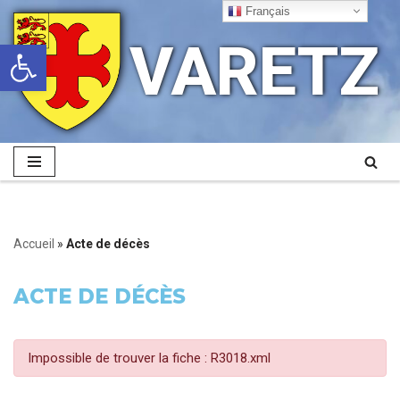
Français
VARETZ
Ouvrir la barre d’outils
Aller
au
contenu
Accueil
»
Acte de décès
ACTE DE DÉCÈS
Impossible de trouver la fiche : R3018.xml