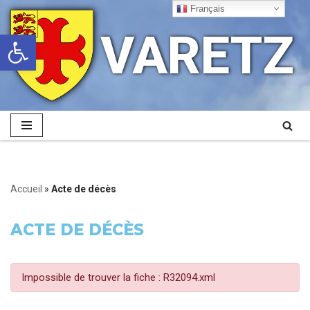
Français
VARETZ
Ouvrir la barre d’outils
Aller
au
contenu
Accueil
»
Acte de décès
ACTE DE DÉCÈS
Impossible de trouver la fiche : R32094.xml