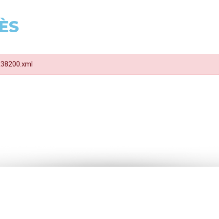
ÈS
 R38200.xml