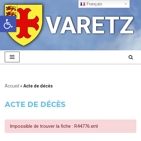
Français
VARETZ
Ouvrir la barre d’outils
Aller
au
contenu
Accueil
»
Acte de décès
ACTE DE DÉCÈS
Impossible de trouver la fiche : R44776.xml