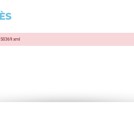
ÈS
 R50369.xml