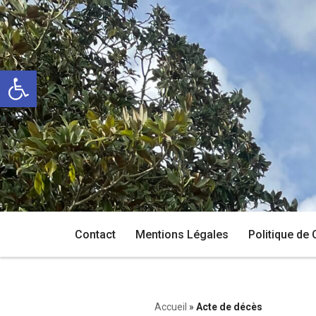
Aller
au
Ouvrir la barre d’outils
contenu
Contact
Mentions Légales
Politique de 
Accueil
»
Acte de décès