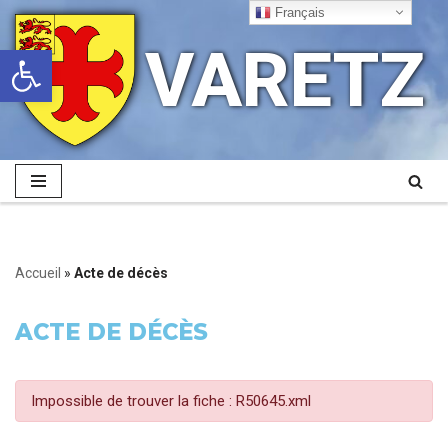
Français
VARETZ
Ouvrir la barre d’outils
Aller
au
contenu
Accueil
»
Acte de décès
ACTE DE DÉCÈS
Impossible de trouver la fiche : R50645.xml