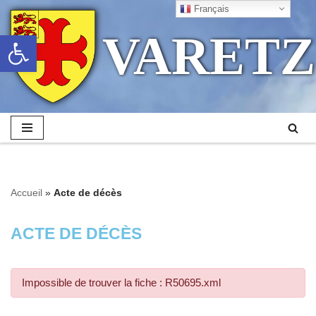
Français
VARETZ
Ouvrir la barre d’outils
Aller
au
contenu
Accueil
»
Acte de décès
ACTE DE DÉCÈS
Impossible de trouver la fiche : R50695.xml