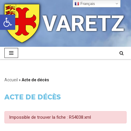
Français
VARETZ
Ouvrir la barre d’outils
Aller
au
contenu
Accueil
»
Acte de décès
ACTE DE DÉCÈS
Impossible de trouver la fiche : R54038.xml