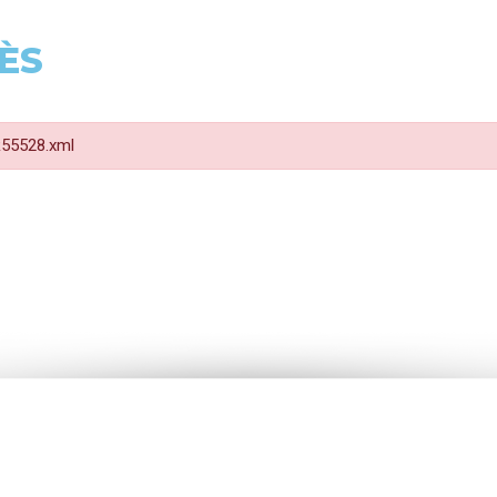
ÈS
 R55528.xml