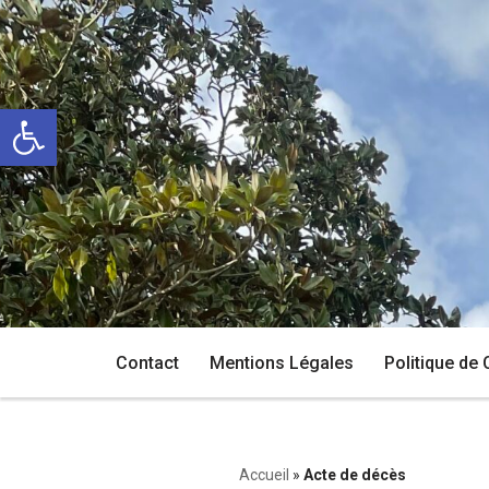
Aller
au
Ouvrir la barre d’outils
contenu
Contact
Mentions Légales
Politique de 
Accueil
»
Acte de décès