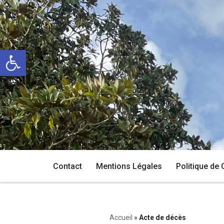
Aller
au
Ouvrir la barre d’outils
contenu
Contact
Mentions Légales
Politique de 
Accueil
»
Acte de décès