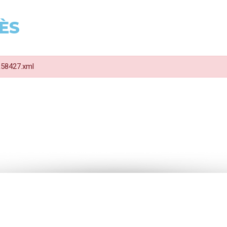
ÈS
 R58427.xml