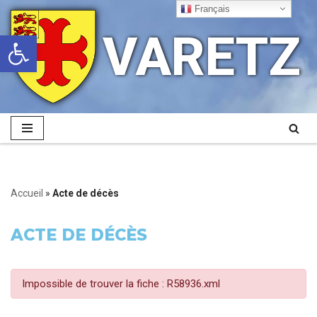
Français
VARETZ
Ouvrir la barre d’outils
Aller
au
contenu
Accueil
»
Acte de décès
ACTE DE DÉCÈS
Impossible de trouver la fiche : R58936.xml