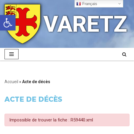
Français
VARETZ
Ouvrir la barre d’outils
Aller
au
contenu
Accueil
»
Acte de décès
ACTE DE DÉCÈS
Impossible de trouver la fiche : R59440.xml