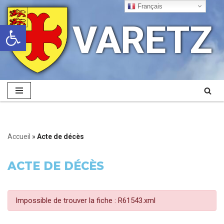
Français
VARETZ
Ouvrir la barre d’outils
Aller
au
contenu
Accueil
»
Acte de décès
ACTE DE DÉCÈS
Impossible de trouver la fiche : R61543.xml