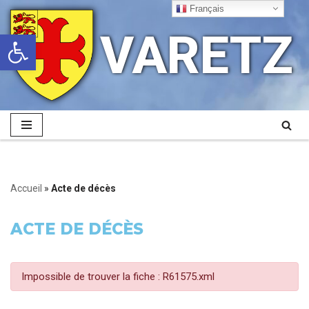
Français
VARETZ
Ouvrir la barre d’outils
Aller
au
contenu
Accueil
»
Acte de décès
ACTE DE DÉCÈS
Impossible de trouver la fiche : R61575.xml