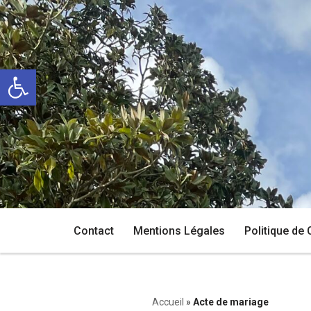
Aller
au
Ouvrir la barre d’outils
contenu
Contact
Mentions Légales
Politique de 
Accueil
»
Acte de mariage