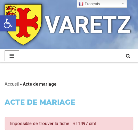
Français
VARETZ
Ouvrir la barre d’outils
Aller
au
contenu
Accueil
»
Acte de mariage
ACTE DE MARIAGE
Impossible de trouver la fiche : R11497.xml