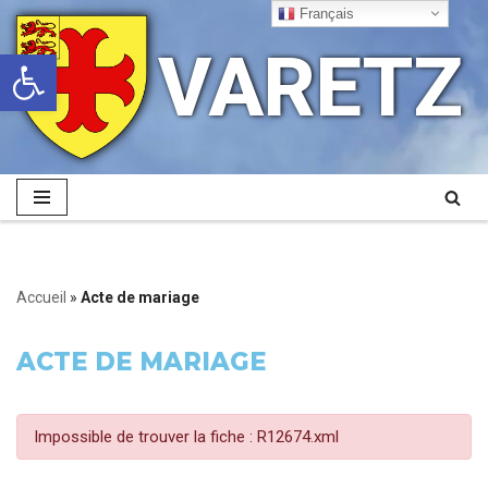
Français
VARETZ
Ouvrir la barre d’outils
Aller
au
contenu
Accueil
»
Acte de mariage
ACTE DE MARIAGE
Impossible de trouver la fiche : R12674.xml