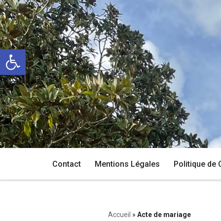
Aller
au
Ouvrir la barre d’outils
contenu
Contact
Mentions Légales
Politique de 
Accueil
»
Acte de mariage