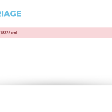
RIAGE
 R18325.xml