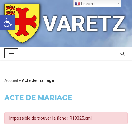
Français
VARETZ
Ouvrir la barre d’outils
Aller
au
contenu
Accueil
»
Acte de mariage
ACTE DE MARIAGE
Impossible de trouver la fiche : R19325.xml