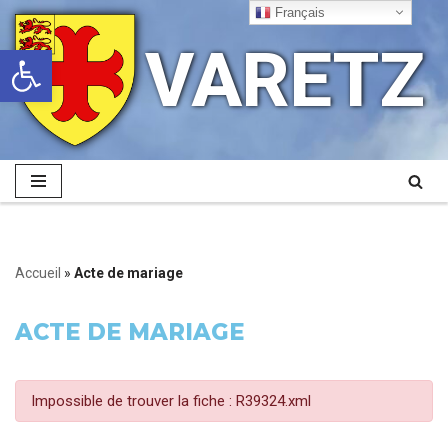
Français
VARETZ
Ouvrir la barre d’outils
Aller
au
contenu
Accueil
»
Acte de mariage
ACTE DE MARIAGE
Impossible de trouver la fiche : R39324.xml