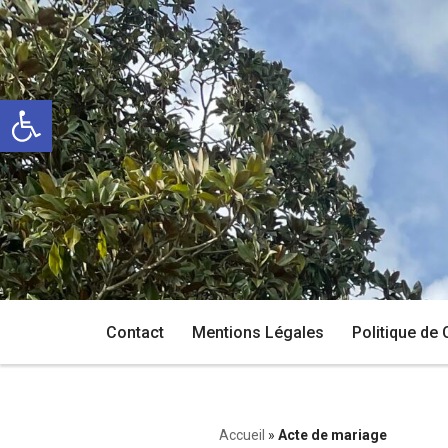
Aller
au
Ouvrir la barre d’outils
contenu
Contact
Mentions Légales
Politique de 
Accueil
»
Acte de mariage