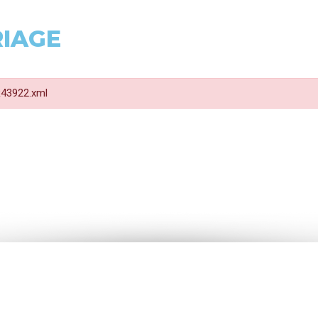
RIAGE
 R43922.xml