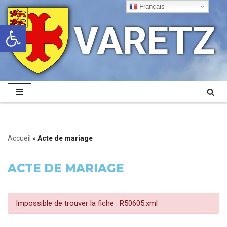
Français
VARETZ
Ouvrir la barre d’outils
Aller
au
contenu
Accueil
»
Acte de mariage
ACTE DE MARIAGE
Impossible de trouver la fiche : R50605.xml