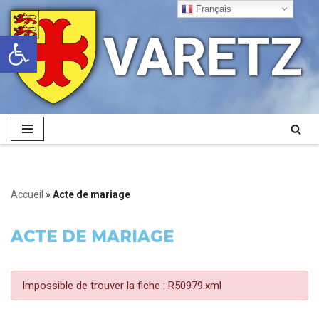
Français
VARETZ
Ouvrir la barre d’outils
Aller
au
contenu
Accueil
»
Acte de mariage
ACTE DE MARIAGE
Impossible de trouver la fiche : R50979.xml