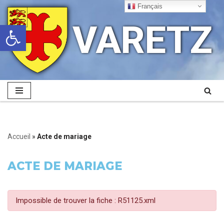
Français
VARETZ
Ouvrir la barre d’outils
Aller
au
contenu
Accueil
»
Acte de mariage
ACTE DE MARIAGE
Impossible de trouver la fiche : R51125.xml