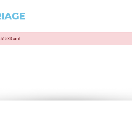
RIAGE
 R51533.xml