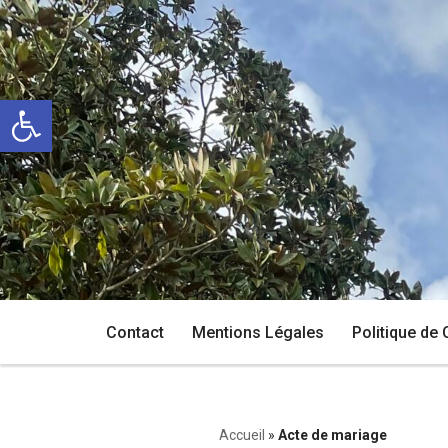
Aller
au
Ouvrir la barre d’outils
contenu
Contact
Mentions Légales
Politique de 
Accueil
»
Acte de mariage