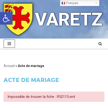
Français
VARETZ
Ouvrir la barre d’outils
Aller
au
contenu
Accueil
»
Acte de mariage
ACTE DE MARIAGE
Impossible de trouver la fiche : R52115.xml