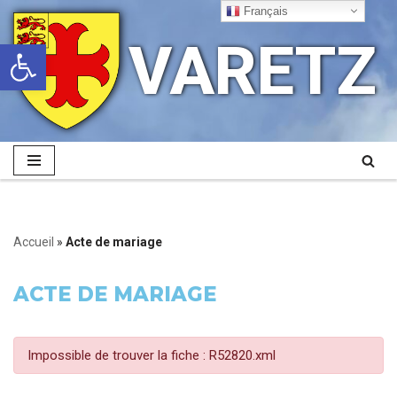
Français
VARETZ
Ouvrir la barre d’outils
Aller
au
contenu
Accueil
»
Acte de mariage
ACTE DE MARIAGE
Impossible de trouver la fiche : R52820.xml