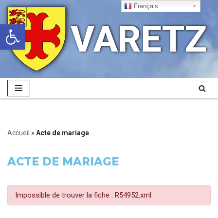
Français
VARETZ
Ouvrir la barre d’outils
Aller
au
contenu
Accueil
»
Acte de mariage
ACTE DE MARIAGE
Impossible de trouver la fiche : R54952.xml