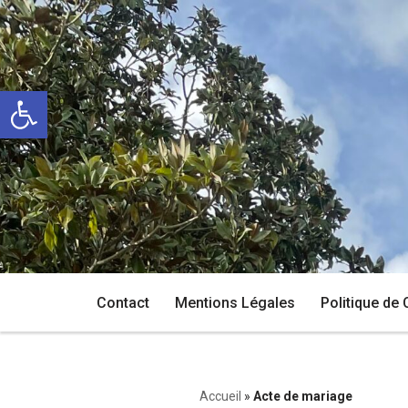
Aller
au
Ouvrir la barre d’outils
contenu
Contact
Mentions Légales
Politique de 
Accueil
»
Acte de mariage