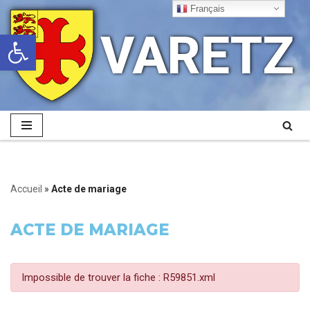
Français
VARETZ
Ouvrir la barre d’outils
Aller
au
contenu
Accueil
»
Acte de mariage
ACTE DE MARIAGE
Impossible de trouver la fiche : R59851.xml