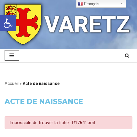
Français
VARETZ
Ouvrir la barre d’outils
Aller
au
contenu
Accueil
»
Acte de naissance
ACTE DE NAISSANCE
Impossible de trouver la fiche : R17641.xml